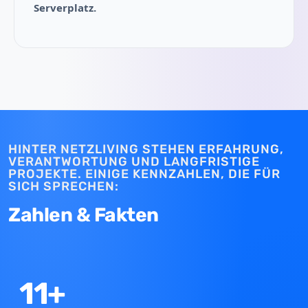
Serverplatz.
HINTER NETZLIVING STEHEN ERFAHRUNG,
VERANTWORTUNG UND LANGFRISTIGE
PROJEKTE. EINIGE KENNZAHLEN, DIE FÜR
SICH SPRECHEN:
Zahlen & Fakten
11+