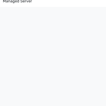
Managed Server
vServer
Dedicated Server
UNTERNEHMEN
Über uns
Rechenzentrum
DDoS-Protection
Blog
Partnerprogramm
RECHTLICHES
Impressum
Datenschutz