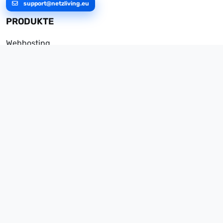
support@netzliving.eu
PRODUKTE
Webhosting
Domains
Hosting der WoltLab Suite
Managed Server
vServer
Dedicated Server
UNTERNEHMEN
Über uns
Rechenzentrum
DDoS-Protection