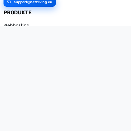
support@netzliving.eu
PRODUKTE
Webhosting
Domains
Hosting der WoltLab Suite
Managed Server
vServer
Dedicated Server
UNTERNEHMEN
Über uns
Rechenzentrum
DDoS-Protection