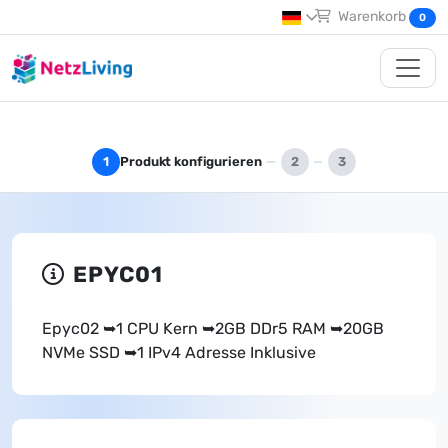
Warenkorb
0
Produkt konfigurieren
1
2
3
EPYC01
Epyc02 ➥1 CPU Kern ➥2GB DDr5 RAM ➥20GB
NVMe SSD ➥1 IPv4 Adresse Inklusive